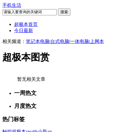
手机生活
超极本首页
今日最新
相关频道：
笔记本电脑
|
台式电脑
|
一体电脑
|
上网本
超极本图赏
暂无相关文章
一周热文
月度热文
热门标签
触控超极本
stealth
小新air